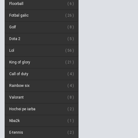
Floorball
6
Fotbal galic
26
Golf
8
Dota 2
5
Lol
56
King of glory
21
Call of duty
4
Rainbow six
4
Valorant
8
Hochei pe iarba
2
Nba2k
1
E-tennis
2