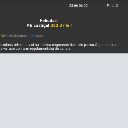
23.06 06:00
Final::2
Felicitari!
Ati castigat
323.37 lei!
în desfășurare
anulat
exclusiv informativ si nu implica responsabilitate din partea Organizatorului.
sa va face conform regulamentului de pariere.