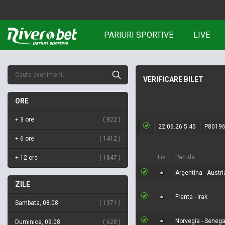
PARIURI SPORTIVE
LIVE
VERIFICARE BILET
ORE
+ 3 ore
822
22.06.26 5:45
P8019
+ 6 ore
1412
Fix
Partida
+ 12 ore
1847
Argentina - Austri
ZILE
Franta - Irak
Sambata, 08.08
1371
Norvegia - Senega
Duminica, 09.08
628