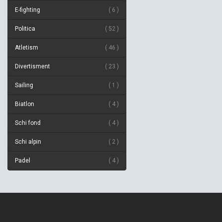
E-fighting
6
Politica
52
Atletism
46
Divertisment
23
Sailing
1
Biatlon
4
Schi fond
4
Schi alpin
2
Padel
4