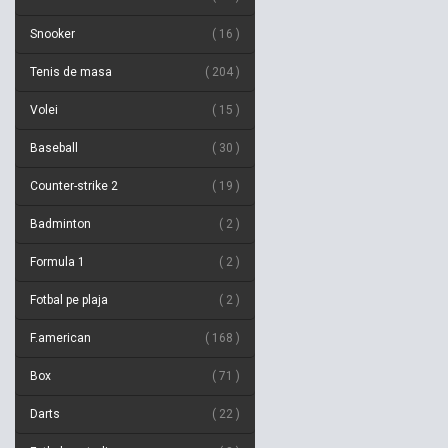
Snooker
16
Tenis de masa
204
Volei
15
Baseball
30
Counter-strike 2
19
Badminton
2
Formula 1
2
Fotbal pe plaja
2
F.american
168
Box
71
Darts
22