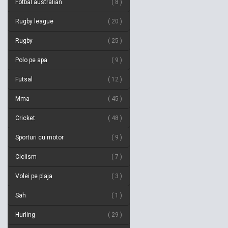
Fotbal australian
8
Rugby league
20
Rugby
25
Polo pe apa
9
Futsal
12
Mma
45
Cricket
48
Sporturi cu motor
9
Ciclism
7
Volei pe plaja
3
Sah
1
Hurling
29