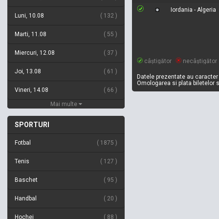
Iordania - Algeria
Luni, 10.08
132
Marti, 11.08
55
Miercuri, 12.08
37
câștigător
necâștigător
Joi, 13.08
61
Datele prezentate au caracter 
Omologarea si plata biletelor 
Vineri, 14.08
66
Mai multe
SPORTURI
Fotbal
1875
Tenis
127
Baschet
95
Handbal
20
Hochei
88