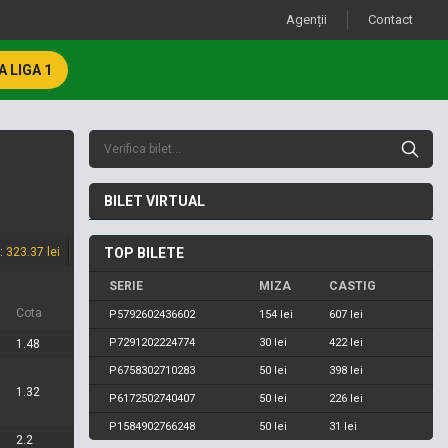
Agenții
Contact
 LIGA 1
BILET VIRTUAL
l:
323.37 lei
TOP BILETE
SERIE
MIZA
CASTIG
Cota
P5792602436602
154 lei
607 lei
P7291202224774
30 lei
422 lei
1.48
P6758302710283
50 lei
398 lei
1.32
P6172502740407
50 lei
226 lei
P1584902766248
50 lei
31 lei
2.2