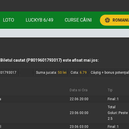
LOTO
LUCKYB 6/49
CURSE CÂINI
ROMANIA
Biletul cautat
(P8019601793017)
este afisat mai jos:
601793017
Suma jucata:
50 lei
Cota:
6.79
Câștig + bonus potenţia
Data si Ora
Tip
a
22.06 20:00
Final::1
Total
23.06 00:00
Goluri::Peste
2.5
l
23.06 03:00
Final::1