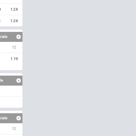
0
1.24
2
1.24
ciale
12
1
1.19
le
ciale
12