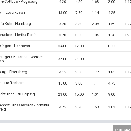
ie Cottbus - Augsburg
4.20
4.20
1.63
2.00
1.1
n - Leverkusen
-
13.00
7.50
1.14
4.25
ria Koln - Nurnberg
3.20
3.30
2.08
1.59
1.2
rucken - Hertha Berlin
3.70
3.50
1.85
1.76
1.2
lingen - Hannover
-
-
34.00
17.00
15.00
burger SK Hansa - Werder
36.00
23.00
-
-
-
en
urg - Elversberg
4.15
3.50
1.77
1.85
1.1
e - Hoffenheim
-
15.00
8.00
1.11
4.75
acht Trier - RB Leipzig
-
23.00
15.00
1.01
9.00
enhof Grossaspach - Arminia
4.75
3.70
1.63
2.02
1.1
feld
+ 133 spe