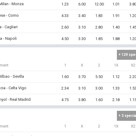
 Milan - Monza
1.23
6.00
12.00
1.01
3.8
ese - Como
4.33
3.40
1.83
1.91
1.2
 - Cagliari
2.60
3.10
2.80
1.40
1.4
 - Napoli
4.50
3.30
1.85
1.88
1.2
+ 129 spe
iment
1
X
2
1X
X2
Bilbao - Sevilla
1.60
3.70
5.50
1.12
2.2
cia - Celta Vigo
2.34
3.10
3.00
1.33
1.5
yol - Real Madrid
4.75
3.80
1.60
2.18
1.1
+ 3 specia
iment
1
X
2
1X
X2