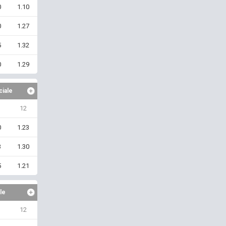
0
1.10
0
1.27
5
1.32
0
1.29
ciale
12
0
1.23
3
1.30
5
1.21
le
12