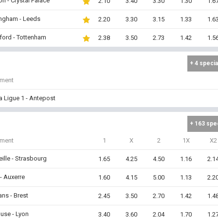
on - Crystal Palace
2.10
3.40
3.30
1.30
1.6
ingham - Leeds
2.20
3.30
3.15
1.33
1.6
ford - Tottenham
2.38
3.50
2.73
1.42
1.5
+ 4 specia
iment
a Ligue 1 - Antepost
+ 163 spe
iment
1
X
2
1X
X2
ille - Strasbourg
1.65
4.25
4.50
1.16
2.1
- Auxerre
1.60
4.15
5.00
1.13
2.2
ns - Brest
2.45
3.50
2.70
1.42
1.4
use - Lyon
3.40
3.60
2.04
1.70
1.2