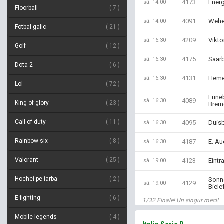
4173
Energ
sâ. 14:00
Floorball
7
4091
Wehe
sâ. 14:00
Fotbal galic
21
4209
Vikto
sâ. 16:30
Golf
12
4175
Saarb
sâ. 16:30
Dota 2
6
4131
Heme
sâ. 16:30
Lol
72
Lune
4089
sâ. 16:30
King of glory
23
Brem
Call of duty
11
4095
Duisb
sâ. 16:30
Rainbow six
8
4187
E. Au
sâ. 16:30
Valorant
25
4123
Eintr
sâ. 19:00
Hochei pe iarba
2
Sonn
4129
sâ. 19:00
Biele
E-fighting
6
1/32 Finale! Un singur meci!
Mobile legends
4