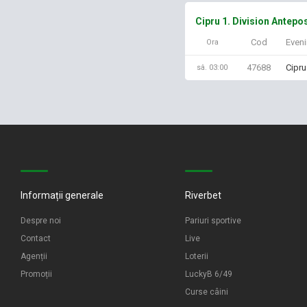
Cipru 1. Division Antepo
Cod
Even
Ora
47688
Cipru
sâ. 03:00
Informații generale
Riverbet
Despre noi
Pariuri sportive
Contact
Live
Agenții
Loterii
Promoții
LuckyB 6/49
Curse câini