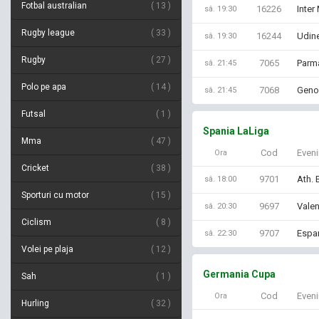
Fotbal australian
13
16226
Inter
sâ. 19:30
Rugby league
33
16244
Udin
sâ. 19:30
Rugby
27
7065
Parma
sâ. 21:45
Polo pe apa
14
7068
Genoa
sâ. 21:45
Futsal
1
Spania LaLiga
Mma
47
Cod
Even
Ora
Cricket
38
9701
Ath. 
sâ. 18:00
Sporturi cu motor
15
9697
Valen
sâ. 20:30
Ciclism
8
9707
Espan
sâ. 22:30
Volei pe plaja
12
Germania Cupa
Sah
1
Cod
Even
Ora
Hurling
32