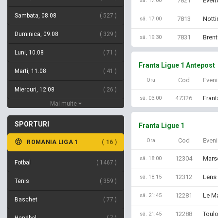
7821
Evert
sâ. 17:00
Sambata, 08.08
527
7813
Nott
sâ. 17:00
Duminica, 09.08
329
7831
Brent
sâ. 19:30
Luni, 10.08
71
Franta Ligue 1 Antepost
Marti, 11.08
41
Cod
Even
Ora
Miercuri, 12.08
26
47326
Frant
sâ. 03:00
Mai multe
SPORTURI
Franta Ligue 1
Cod
Even
Ora
ROMANIA LIGA 1
16
12304
Marse
sâ. 18:00
Fotbal
1467
12312
Lens 
sâ. 18:15
Tenis
359
12281
Le Ma
sâ. 21:45
Baschet
77
12288
Toulo
sâ. 21:45