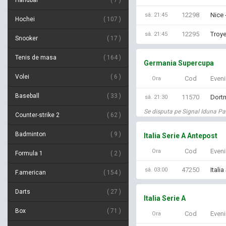
Handbal
7
12298
Nice 
sâ. 21:45
Hochei
107
12295
Troye
sâ. 21:45
Snooker
17
Tenis de masa
164
Germania Supercupa
Volei
6
Cod
Even
Ora
Baseball
33
11570
Dort
sâ. 21:30
Se disputa pe Signal Iduna Pa
Counter-strike 2
62
Badminton
9
Italia Serie A Antepost
Cod
Even
Ora
Formula 1
2
47250
Itali
sâ. 03:00
F.american
154
Darts
27
Italia Serie A
Box
71
Cod
Even
Ora