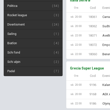
Italia Serie B
Politica
54
Cod
Even
Ora
Rocket league
3
18061
Carra
sâ. 20:00
Divertisment
24
18062
Sudtir
sâ. 20:00
Sailing
1
18071
Avell
sâ. 22:00
Biatlon
4
18072
Empo
sâ. 22:00
Schi fond
4
18060
Bene
sâ. 22:00
Schi alpin
2
Grecia Super League
Padel
7
Cod
Even
Ora
9196
Kalam
sâ. 20:00
9168
AEK A
sâ. 20:00
9186
Olym
sâ. 22:00