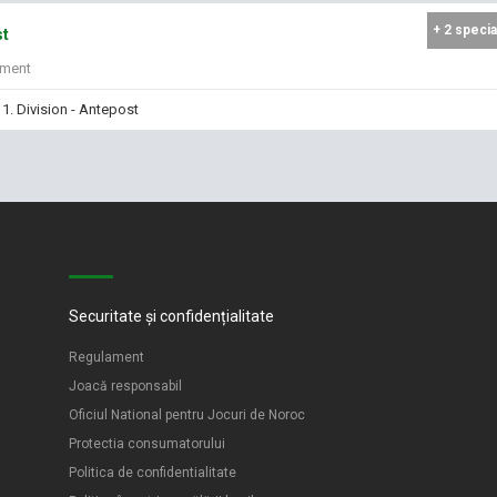
+ 2 specia
st
iment
 1. Division - Antepost
Securitate și confidențialitate
Regulament
Joacă responsabil
Oficiul National pentru Jocuri de Noroc
Protectia consumatorului
Politica de confidentialitate