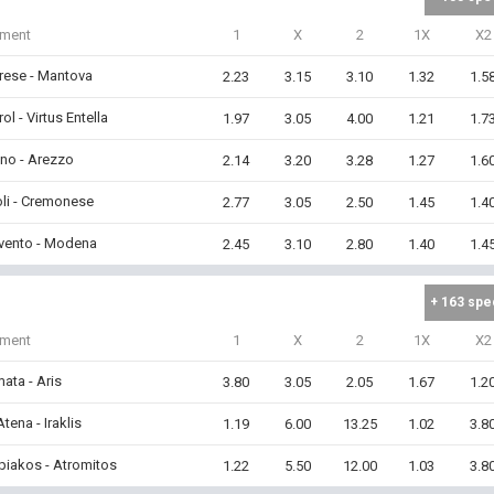
iment
1
X
2
1X
X2
rese - Mantova
2.23
3.15
3.10
1.32
1.5
ol - Virtus Entella
1.97
3.05
4.00
1.21
1.7
ino - Arezzo
2.14
3.20
3.28
1.27
1.6
li - Cremonese
2.77
3.05
2.50
1.45
1.4
vento - Modena
2.45
3.10
2.80
1.40
1.4
+ 163 spe
iment
1
X
2
1X
X2
ata - Aris
3.80
3.05
2.05
1.67
1.2
tena - Iraklis
1.19
6.00
13.25
1.02
3.8
piakos - Atromitos
1.22
5.50
12.00
1.03
3.8