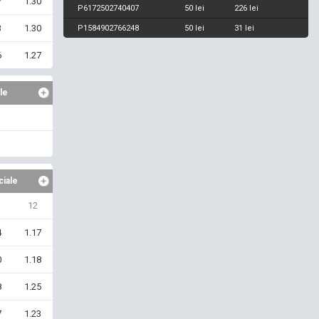
7
1.30
P6172502740407
50 lei
226 lei
3
1.30
P1584902766248
50 lei
31 lei
6
1.27
le
ciale
12
4
1.17
0
1.18
8
1.25
7
1.23