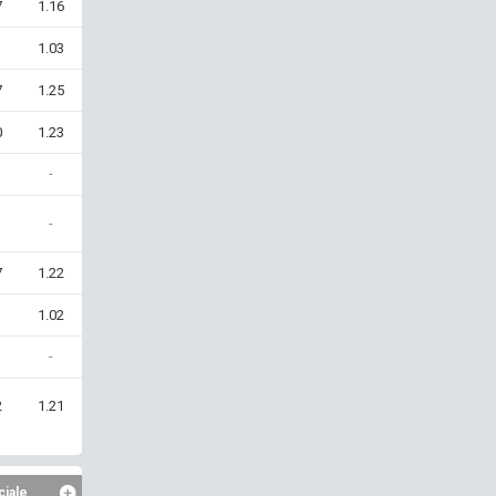
7
1.16
1.03
7
1.25
0
1.23
-
-
7
1.22
1.02
-
2
1.21
ciale