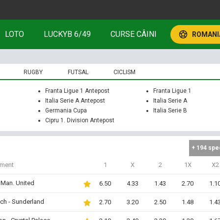
LOTO
LUCKYB 6/49
CURSE CÂINI
ROMANIA
RUGBY
FUTSAL
CICLISM
Franta Ligue 1 Antepost
Franta Ligue 1
Italia Serie A Antepost
Italia Serie A
Germania Cupa
Italia Serie B
Cipru 1. Division Antepost
+ 194 spe
iment
1
X
2
1X
X2
- Man. United
6.50
4.33
1.43
2.70
1.1
ch - Sunderland
2.70
3.20
2.50
1.48
1.4