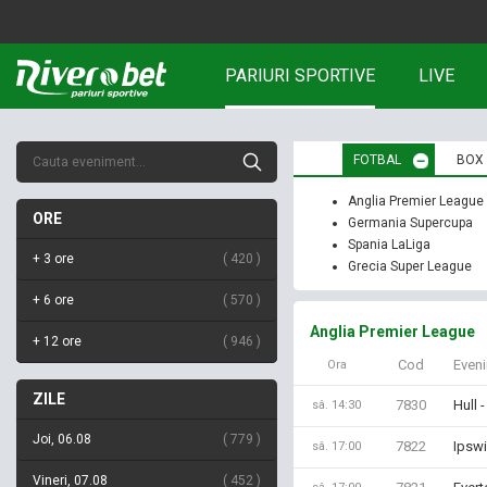
PARIURI SPORTIVE
LIVE
FOTBAL
BOX
Anglia Premier League
ORE
Germania Supercupa
Spania LaLiga
+ 3 ore
420
Grecia Super League
+ 6 ore
570
Anglia Premier League
+ 12 ore
946
Cod
Even
Ora
ZILE
7830
Hull 
sâ. 14:30
Joi, 06.08
779
7822
Ipswi
sâ. 17:00
Vineri, 07.08
452