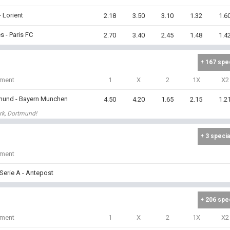
- Lorient
2.18
3.50
3.10
1.32
1.6
s - Paris FC
2.70
3.40
2.45
1.48
1.4
+ 167 spe
iment
1
X
2
1X
X2
mund - Bayern Munchen
4.50
4.20
1.65
2.15
1.2
rk, Dortmund!
+ 3 specia
iment
a Serie A - Antepost
+ 206 spe
iment
1
X
2
1X
X2