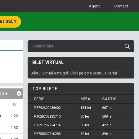
Agenții
Contact
 LIGA 1
BILET VIRTUAL
Biletul virtual este gol. Click pe cote pentru a paria!
TOP BILETE
ciale
SERIE
MIZA
CASTIG
12
P5792602436602
154 lei
607 lei
0
1.20
P1028702123710
50 lei
508 lei
P7291202224774
30 lei
422 lei
3
1.30
P6758302710283
50 lei
398 lei