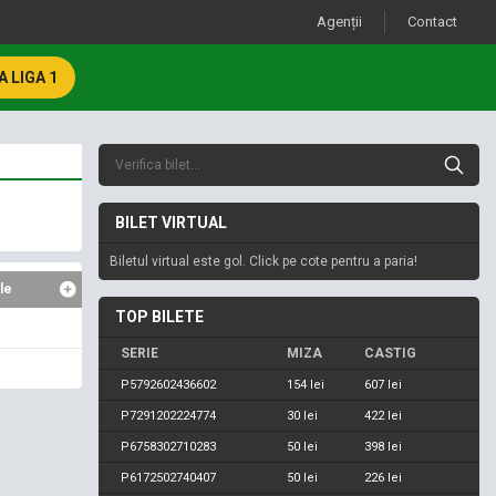
Agenții
Contact
 LIGA 1
BILET VIRTUAL
Biletul virtual este gol. Click pe cote pentru a paria!
le
TOP BILETE
SERIE
MIZA
CASTIG
P5792602436602
154 lei
607 lei
P7291202224774
30 lei
422 lei
P6758302710283
50 lei
398 lei
P6172502740407
50 lei
226 lei