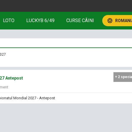
LOTO
LUCKYB 6/49
CURSE CÂINI
ROMANIA
2027
+ 2 specia
27 Antepost
iment
ionatul Mondial 2027 - Antepost