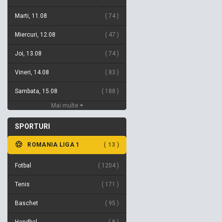
Marti, 11.08
74
Miercuri, 12.08
47
Joi, 13.08
74
Vineri, 14.08
83
Sambata, 15.08
188
Mai multe
SPORTURI
ROMANIA LIGA 1
13
Fotbal
1204
Tenis
171
Baschet
95