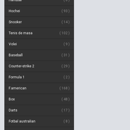
Handbal
8
Hochei
93
Snooker
14
Tenis de masa
102
Volei
9
Baseball
31
Counter-strike 2
29
Formula 1
2
F.american
168
Box
48
Darts
17
Fotbal australian
8