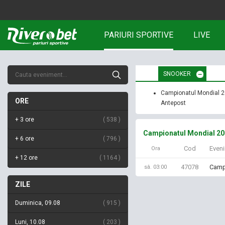
PARIURI SPORTIVE
LIVE
SNOOKER
Campionatul Mondial 
ORE
Antepost
+ 3 ore
538
Campionatul Mondial 20
+ 6 ore
796
Cod
Even
Ora
+ 12 ore
1164
47078
Camp
sâ. 03:00
ZILE
Duminica, 09.08
915
Luni, 10.08
203