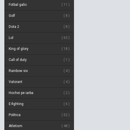
Fotbal galic
11
Golf
8
Dota 2
8
Lol
63
King of glory
18
Call of duty
1
Rainbow six
4
Valorant
4
Hochei pe iarba
2
E-fighting
6
Politica
52
Atletism
48