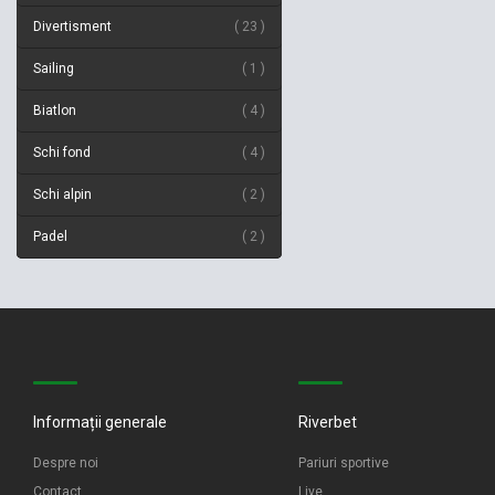
Divertisment
23
Sailing
1
Biatlon
4
Schi fond
4
Schi alpin
2
Padel
2
Informații generale
Riverbet
Despre noi
Pariuri sportive
Contact
Live