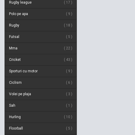
Rugby league
17
Polo pe apa
9
Rugby
18
Futsal
5
Mma
22
Cricket
43
Sporturi cu motor
9
Ciclism
6
Volei pe plaja
3
Sah
1
Hurling
10
Floorball
5