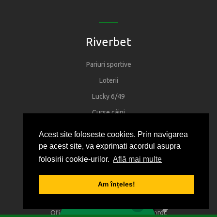
Riverbet
Pariuri sportive
Loterii
Lucky 6/49
Curse câini
Acest site foloseste cookies. Prin navigarea
pe acest site, va exprimati acordul asupra
Securitate și confidențialitate
folosirii cookie-urilor.
Află mai multe
Regulament
Am înțeles!
1
2
3
4
5
Joacă responsabil
0
BILET VIRTUAL
Oficiul National pentru Jocuri de Noroc