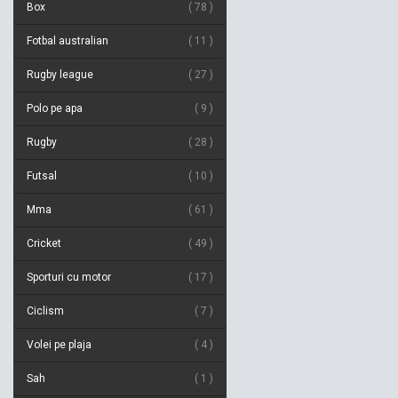
Box
78
Fotbal australian
11
Rugby league
27
Polo pe apa
9
Rugby
28
Futsal
10
Mma
61
Cricket
49
Sporturi cu motor
17
Ciclism
7
Volei pe plaja
4
Sah
1