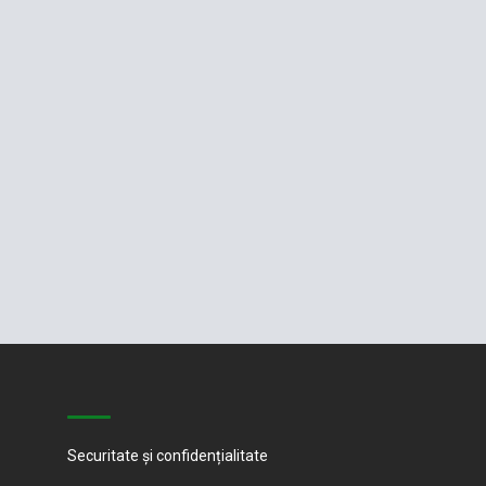
Securitate și confidențialitate