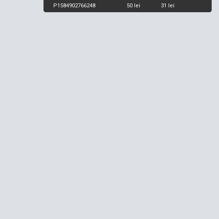
P1584902766248
50 lei
31 lei