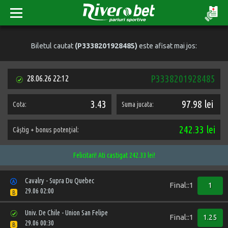
Biletul cautat
(P3338201928485)
este afisat mai jos:
P3338201928485
28.06.26 22:12
3.43
97.98 lei
Cota:
Suma jucata:
242.33 lei
Câștig + bonus potenţial:
Felicitari! Ati castigat 242.33 lei!
Cavalry - Supra Du Quebec
Final::1
1
29.06 02:00
B
Univ. De Chile - Union San Felipe
Final::1
1.25
29.06 00:30
B