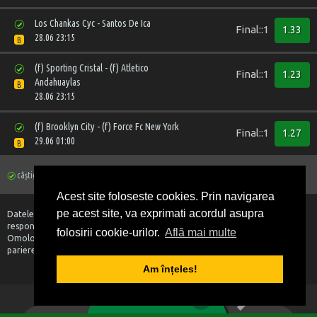
Los Chankas Cyc - Santos De Ica
Final::1
1.33
28.06 23:15
B
(f) Sporting Cristal - (f) Atletico
Final::1
1.23
Andahuaylas
B
28.06 23:15
(f) Brooklyn City - (f) Force Fc New York
Final::1
1.27
29.06 01:00
B
câștigător
necâștigător
în desfășurare
anulat
Acest site foloseste cookies. Prin navigarea
pe acest site, va exprimati acordul asupra
Datele prezentate au caracter exclusiv informativ si nu implica
responsabilitate din partea Organizatorului.
folosirii cookie-urilor.
Află mai multe
Omologarea si plata biletelor sa va face conform regulamentului de
pariere.
Am înțeles!
1
2
3
4
5
0
BILET VIRTUAL