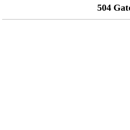
504 Gat