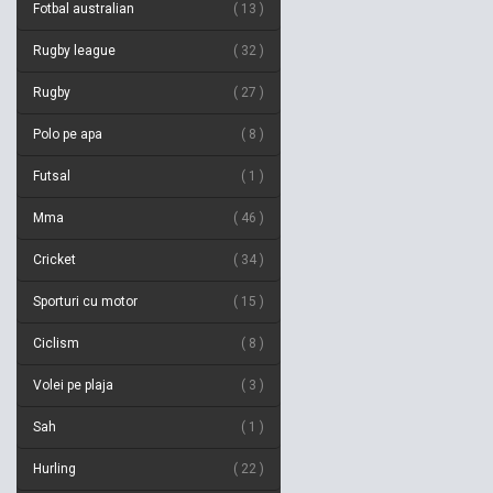
Fotbal australian
13
Rugby league
32
Rugby
27
Polo pe apa
8
Futsal
1
Mma
46
Cricket
34
Sporturi cu motor
15
Ciclism
8
Volei pe plaja
3
Sah
1
Hurling
22