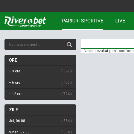
PARIURI SPORTIVE
LIVE
Niciun rezultat gasit conform 
ORE
+ 3 ore
392
+ 6 ore
450
+ 12 ore
724
ZILE
Joi, 06.08
864
Vineri, 07.08
364