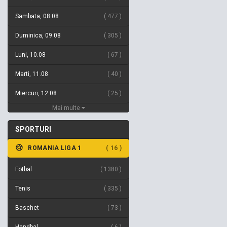
Sambata, 08.08
477
Duminica, 09.08
305
Luni, 10.08
67
Marti, 11.08
40
Miercuri, 12.08
25
Mai multe
SPORTURI
ROMANIA LIGA 1
16
Fotbal
1380
Tenis
335
Baschet
73