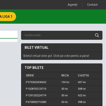
Agenții
Contact
 LIGA 1
BILET VIRTUAL
Biletul virtual este gol. Click pe cote pentru a paria!
TOP BILETE
SERIE
MIZA
CASTIG
P5792602436602
154 lei
607 lei
P1028702123710
50 lei
508 lei
P7291202224774
30 lei
422 lei
P6758302710283
50 lei
398 lei