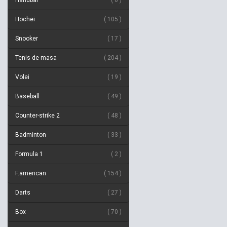
Handbal
6
Hochei
105
Snooker
17
Tenis de masa
204
Volei
19
Baseball
49
Counter-strike 2
48
Badminton
33
Formula 1
2
F.american
154
Darts
27
Box
70