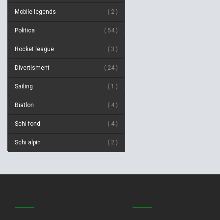
Mobile legends
2
Politica
54
Rocket league
3
Divertisment
24
Sailing
1
Biatlon
4
Schi fond
4
Schi alpin
2