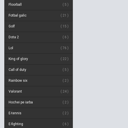
Floorball
5
Fotbal galic
21
Golf
15
Dota 2
6
Lol
76
King of glory
22
Call of duty
5
Rainbow six
2
Valorant
24
Hochei pe iarba
2
E-tennis
2
E-fighting
6