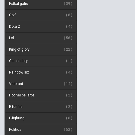
Fotbal galic
39
Golf
8
Dota 2
4
Lol
56
King of glory
22
Call of duty
1
Rainbow six
4
Valorant
14
Hochei pe iarba
2
E-tennis
2
E-fighting
6
Politica
52