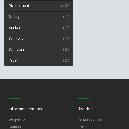
Divertisment
23
Sailing
1
Biatlon
4
Schi fond
4
Schi alpin
2
Padel
2
Informații generale
Riverbet
Despre noi
Pariuri sportive
Contact
Live