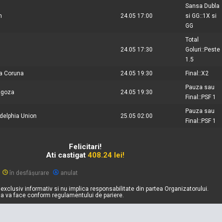
Sansa Dubla
n
24.05 17:00
si GG::1X si
GG
Total
24.05 17:30
Goluri::Peste
1.5
La Coruna
24.05 19:30
Final::X2
Pauza sau
agoza
24.05 19:30
Final::PSF 1
Pauza sau
adelphia Union
25.05 02:00
Final::PSF 1
Felicitari!
Ati castigat
408.24 lei!
în desfășurare
anulat
exclusiv informativ si nu implica responsabilitate din partea Organizatorului.
sa va face conform regulamentului de pariere.