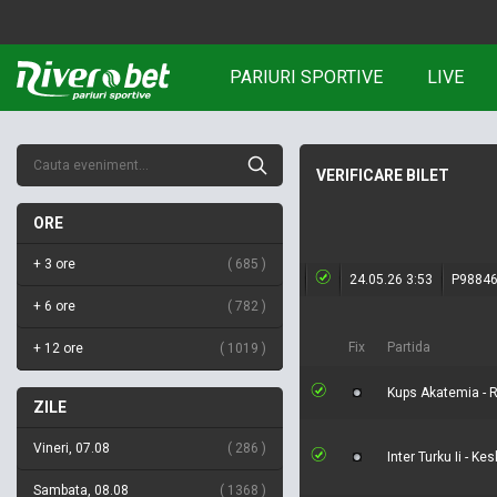
PARIURI SPORTIVE
LIVE
VERIFICARE BILET
ORE
+ 3 ore
685
24.05.26 3:53
P9884
+ 6 ore
782
Fix
Partida
+ 12 ore
1019
Kups Akatemia -
ZILE
Vineri, 07.08
286
Inter Turku Ii - Ke
Sambata, 08.08
1368