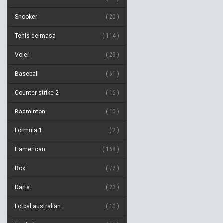
Snooker
20
Tenis de masa
114
Volei
29
Baseball
61
Counter-strike 2
16
Badminton
10
Formula 1
2
F.american
168
Box
77
Darts
23
Fotbal australian
10