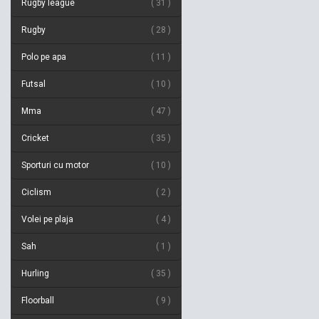
Rugby league
31
Rugby
28
Polo pe apa
11
Futsal
10
Mma
47
Cricket
35
Sporturi cu motor
10
Ciclism
2
Volei pe plaja
4
Sah
1
Hurling
35
Floorball
9