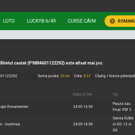
LOTO
LUCKYB 6/49
CURSE CÂINI
ROMANIA
Biletul cautat
(P9884601122292)
este afisat mai jos:
601122292
Suma jucata:
50 lei
Cota:
8.57
Câștig + bonus potenţia
Data si Ora
Tip
Pauza sau
 Rops Rovaniemen
24.05 16:00
Final::PSF 2
Sansa Dubla
ski - Uusimaa
24.05 16:00
si GG::12 si
GG