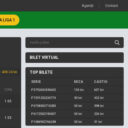
Agenții
Contact
 LIGA 1
BILET VIRTUAL
l:
408.24 lei
TOP BILETE
SERIE
MIZA
CASTIG
Cota
P5792602436602
154 lei
607 lei
P7291202224774
30 lei
422 lei
1.65
P6758302710283
50 lei
398 lei
P6172502740407
50 lei
226 lei
1.53
P1584902766248
50 lei
31 lei