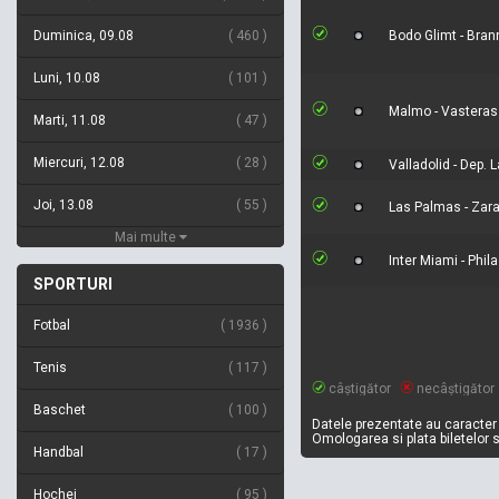
Duminica, 09.08
460
Bodo Glimt - Bran
Luni, 10.08
101
Malmo - Vasteras
Marti, 11.08
47
Miercuri, 12.08
28
Valladolid - Dep. 
Joi, 13.08
55
Las Palmas - Zar
Mai multe
Inter Miami - Phil
SPORTURI
Fotbal
1936
Tenis
117
câștigător
necâștigător
Baschet
100
Datele prezentate au caracter 
Omologarea si plata biletelor 
Handbal
17
Hochei
95