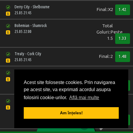
Derry City - Shelbourne
Final::X2
1.42
25.05 21:45
B
Bohemian - Shamrock
Total
25.05 22:00
Goluri::Peste
B
1.5
1.33
Treaty - Cork City
Final::2
1.48
25.05 21:45
B
Paderborn - Wolfsburg
Total
25.05 21:30
Goluri::Sub
B
Acest site foloseste cookies. Prin navigarea
2.5
1.83
pe acest site, va exprimati acordul asupra
folosirii cookie-urilor.
Află mai multe
Saint Mirren - Partick Thistle
Metoda
25.05 22:00
calificarii::1
B
Am înțeles!
in 90 de
1
2
3
4
5
minute
1.7
0
BILET VIRTUAL