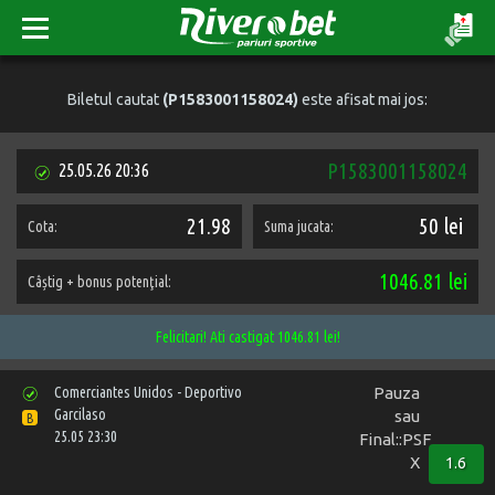
Biletul cautat
(P1583001158024)
este afisat mai jos:
P1583001158024
25.05.26 20:36
21.98
50 lei
Cota:
Suma jucata:
1046.81 lei
Câștig + bonus potenţial:
Felicitari! Ati castigat 1046.81 lei!
Comerciantes Unidos - Deportivo
Pauza
Garcilaso
sau
B
25.05 23:30
Final::PSF
X
1.6