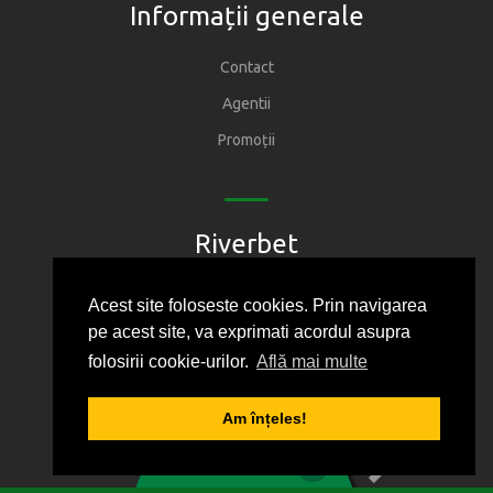
Informații generale
Contact
Agentii
Promoții
Riverbet
Pariuri sportive
Acest site foloseste cookies. Prin navigarea
Loterii
pe acest site, va exprimati acordul asupra
folosirii cookie-urilor.
Află mai multe
Lucky 6/49
Curse câini
Am înțeles!
1
2
3
4
5
0
BILET VIRTUAL