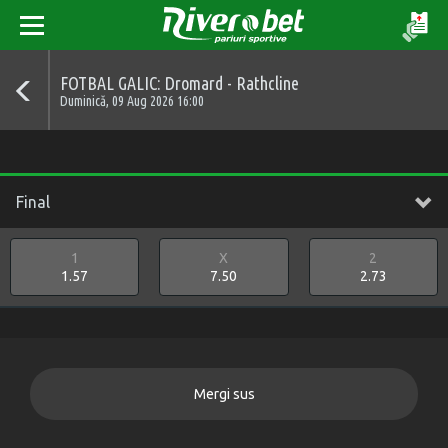
FOTBAL GALIC: Dromard - Rathcline
Duminică, 09 Aug 2026 16:00
Final
1
X
2
1.57
7.50
2.73
Mergi sus