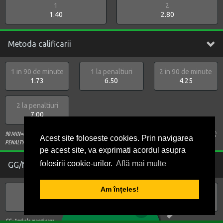
1
2
1.40
2.80
Metoda calificarii
1 in 90 de minute
1 la penaltiuri
2 in 90 de minute
1.73
6.50
4.25
2 la penaltiuri
7.00
90 MIN=Castiga in timpul regulamentar; PRELUNGIRI= Castiga la finalul reprizelor de prelungiri;
Acest site foloseste cookies. Prin navigarea
PENALTY-URI= Castiga dupa executarea loviturilor de departajare.
pe acest site, va exprimati acordul asupra
folosirii cookie-urilor.
Află mai multe
GG/NG
Am înțeles!
GG
NG
1
2
3
4
5
1.67
2.07
0
BILET VIRTUAL
GG=Ambele marcheaza