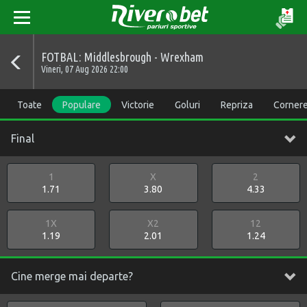
FOTBAL: Middlesbrough - Wrexham
Vineri, 07 Aug 2026 22:00
Toate
Populare
Victorie
Goluri
Repriza
Corner
Final
1
X
2
1.71
3.80
4.33
1X
X2
12
1.19
2.01
1.24
Cine merge mai departe?