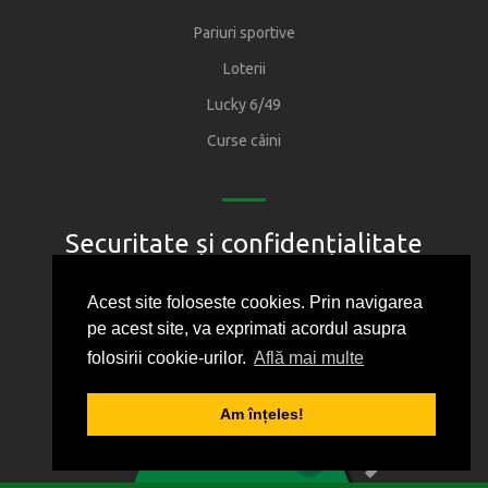
Pariuri sportive
Loterii
Lucky 6/49
Curse câini
Securitate și confidențialitate
Regulament
Acest site foloseste cookies. Prin navigarea
pe acest site, va exprimati acordul asupra
Joacă responsabil
folosirii cookie-urilor.
Află mai multe
Oficiul National pentru Jocuri de Noroc
Protectia consumatorului
Am înțeles!
1
2
3
4
5
Politica de confidentialitate
0
BILET VIRTUAL
Cum folosim cookie-urile