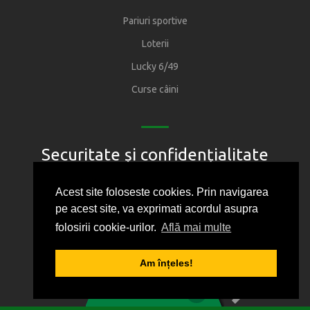
Pariuri sportive
Loterii
Lucky 6/49
Curse câini
Securitate și confidențialitate
Regulament
Acest site foloseste cookies. Prin navigarea
pe acest site, va exprimati acordul asupra
Joacă responsabil
folosirii cookie-urilor.
Află mai multe
Oficiul National pentru Jocuri de Noroc
Protectia consumatorului
Am înțeles!
1
2
3
4
5
Politica de confidentialitate
0
BILET VIRTUAL
Cum folosim cookie-urile