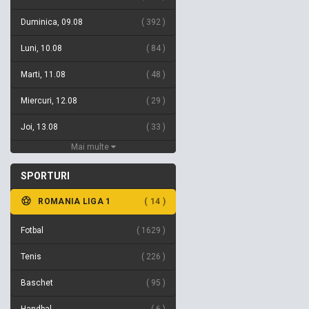
Duminica, 09.08
392
Luni, 10.08
84
Marti, 11.08
48
Miercuri, 12.08
29
Joi, 13.08
33
Mai multe
SPORTURI
ROMANIA LIGA 1
14
Fotbal
1629
Tenis
226
Baschet
95