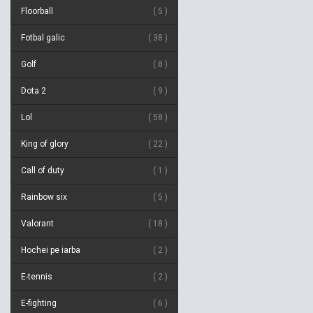
Floorball
5
Fotbal galic
38
Golf
8
Dota 2
9
Lol
58
King of glory
22
Call of duty
1
Rainbow six
5
Valorant
18
Hochei pe iarba
2
E-tennis
2
E-fighting
6