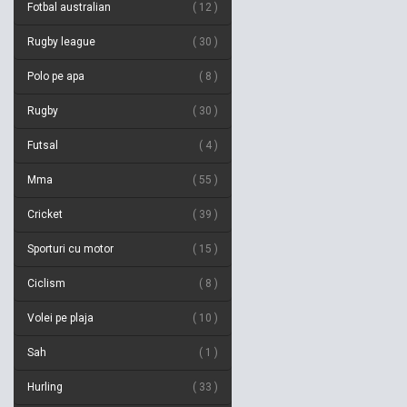
Fotbal australian
12
Rugby league
30
Polo pe apa
8
Rugby
30
Futsal
4
Mma
55
Cricket
39
Sporturi cu motor
15
Ciclism
8
Volei pe plaja
10
Sah
1
Hurling
33