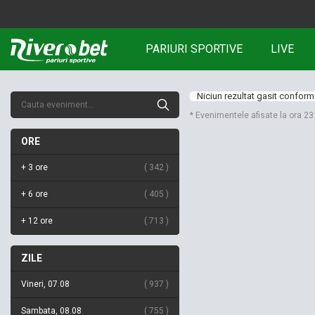
PARIURI SPORTIVE
LIVE
Niciun rezultat gasit conform 
* Evenimentele afisate la ora 2
ORE
+ 3 ore
342
+ 6 ore
405
+ 12 ore
713
ZILE
Vineri, 07.08
937
Sambata, 08.08
755