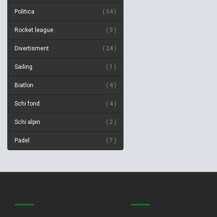
Politica
54
Rocket league
3
Divertisment
24
Sailing
1
Biatlon
4
Schi fond
4
Schi alpin
2
Padel
7